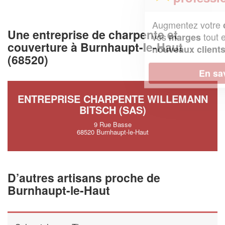
Augmentez votre
et
chiffre d'affaires
Une entreprise de charpente et
vos
tout en gagnant de
marges
couverture à Burnhaupt-le-Haut
!
nouveaux clients
(68520)
En savoir plus
ENTREPRISE CHARPENTE WILLEMANN
BITSCH (SAS)
9 Rue Basse
68520 Burnhaupt-le-Haut
D’autres artisans proche de
Burnhaupt-le-Haut