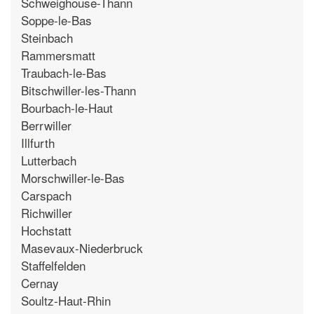
Schweighouse-Thann
Soppe-le-Bas
Steinbach
Rammersmatt
Traubach-le-Bas
Bitschwiller-les-Thann
Bourbach-le-Haut
Berrwiller
Illfurth
Lutterbach
Morschwiller-le-Bas
Carspach
Richwiller
Hochstatt
Masevaux-Niederbruck
Staffelfelden
Cernay
Soultz-Haut-Rhin