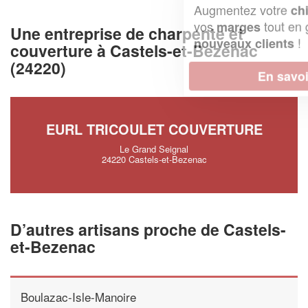
Augmentez votre
et
chiffre d'affaires
vos
tout en gagnant de
marges
Une entreprise de charpente et
!
nouveaux clients
couverture à Castels-et-Bezenac
(24220)
En savoir plus
EURL TRICOULET COUVERTURE
Le Grand Seignal
24220 Castels-et-Bezenac
D’autres artisans proche de Castels-
et-Bezenac
Boulazac-Isle-Manoire