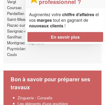
professionnel ?
Vergt
Coursac
Pardaillan
Augmentez votre
et
chiffre d'affaires
Saint-Meard-de-Gurcon
vos
tout en gagnant de
marges
Razac-sur-l'Isle
!
nouveaux clients
Savignac-de-Duras
Sanilhac
En savoir plus
Montignac-Toupinerie
Puymiclan
Coulx
Bon à savoir pour préparer ses
travaux
Zinguerie : Conseils
Les éléments d'une gouttière