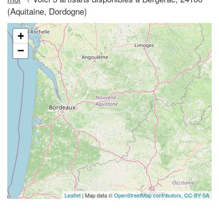
(Aquitaine, Dordogne)
+
−
Leaflet
| Map data ©
OpenStreetMap contributors,
CC-BY-SA