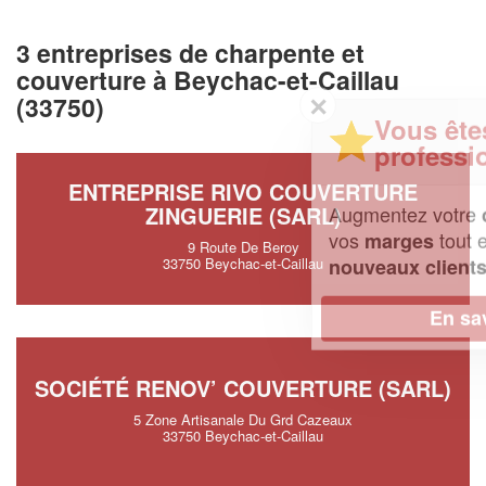
3 entreprises de charpente et
couverture à Beychac-et-Caillau
✕
(33750)
Vous êtes un
professionnel ?
ENTREPRISE RIVO COUVERTURE
Augmentez votre
et
ZINGUERIE (SARL)
chiffre d'affaires
vos
tout en gagnant de
marges
9 Route De Beroy
!
nouveaux clients
33750 Beychac-et-Caillau
En savoir plus
SOCIÉTÉ RENOV’ COUVERTURE (SARL)
5 Zone Artisanale Du Grd Cazeaux
33750 Beychac-et-Caillau