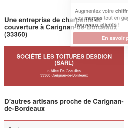
Augmentez votre
et
chiffre d'affaires
vos
tout en gagnant de
marges
Une entreprise de charpente et
!
nouveaux clients
couverture à Carignan-de-Bordeaux
(33360)
En savoir plus
SOCIÉTÉ LES TOITURES DESDION
(SARL)
6 Allee De Coeuilles
33360 Carignan-de-Bordeaux
D’autres artisans proche de Carignan-
de-Bordeaux