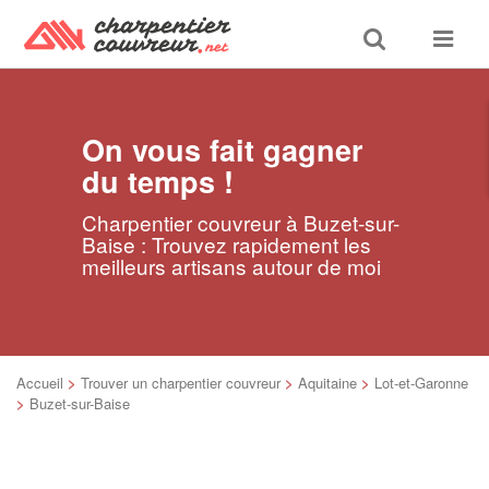
Toggle
Toggle
search
navigat
On vous fait gagner
du temps !
Charpentier couvreur à Buzet-sur-
Baise : Trouvez rapidement les
meilleurs artisans autour de moi
Accueil
>
Trouver un charpentier couvreur
>
Aquitaine
>
Lot-et-Garonne
>
Buzet-sur-Baise