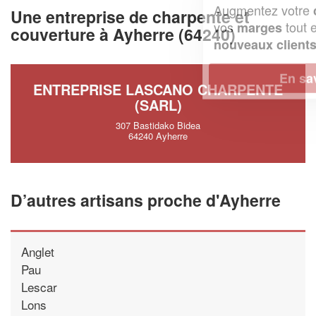
Augmentez votre
et
chiffre d'affaires
Une entreprise de charpente et
vos
tout en gagnant de
marges
couverture à Ayherre (64240)
!
nouveaux clients
En savoir plus
ENTREPRISE LASCANO CHARPENTE
(SARL)
307 Bastidako Bidea
64240 Ayherre
D’autres artisans proche d'Ayherre
Anglet
Pau
Lescar
Lons