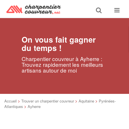
Toggle
Toggle
search
navigat
On vous fait gagner
du temps !
Charpentier couvreur à Ayherre :
Trouvez rapidement les meilleurs
artisans autour de moi
Accueil
>
Trouver un charpentier couvreur
>
Aquitaine
>
Pyrénées-
Atlantiques
>
Ayherre