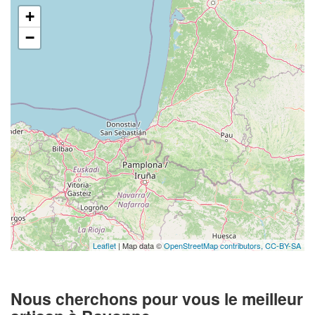
+
−
Leaflet
| Map data ©
OpenStreetMap contributors,
CC-BY-SA
Nous cherchons pour vous le meilleur