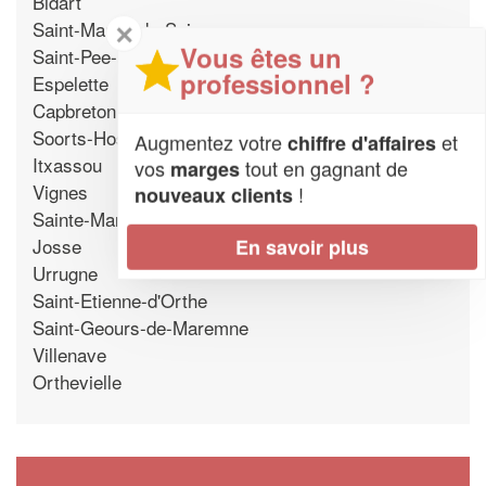
Bidart
Saint-Martin-de-Seignanx
✕
Vous êtes un
Saint-Pee-sur-Nivelle
professionnel ?
Espelette
Capbreton
Soorts-Hossegor
Augmentez votre
et
chiffre d'affaires
Itxassou
vos
tout en gagnant de
marges
Vignes
!
nouveaux clients
Sainte-Marie-de-Gosse
Josse
En savoir plus
Urrugne
Saint-Etienne-d'Orthe
Saint-Geours-de-Maremne
Villenave
Orthevielle