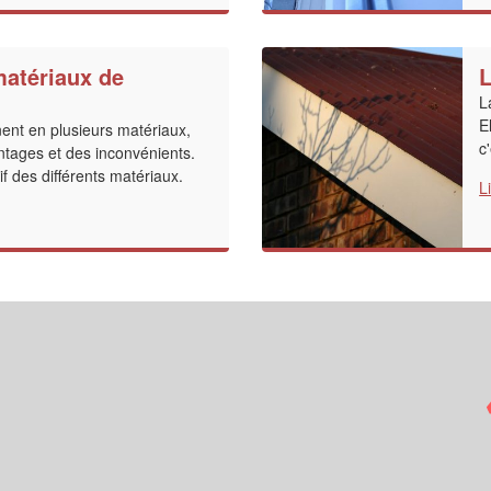
matériaux de
L
L
E
nent en plusieurs matériaux,
c
ntages et des inconvénients.
f des différents matériaux.
L