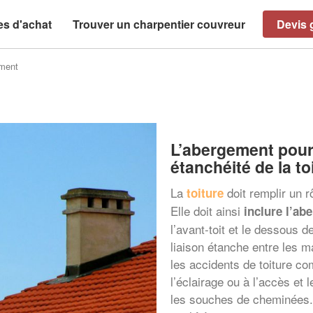
es d'achat
Trouver un charpentier couvreur
Devis g
ement
L’abergement pour
étanchéité de la to
La
doit remplir un r
toiture
Elle doit ainsi
inclure l’ab
l’avant-toit et le dessous d
liaison étanche entre les m
les accidents de toiture co
l’éclairage ou à l’accès et 
les souches de cheminées. 