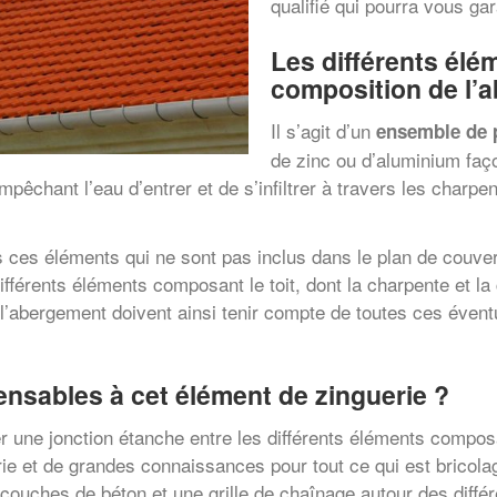
qualifié qui pourra vous gar
Les différents élé
composition de l’
Il s’agit d’un
ensemble de 
de zinc ou d’aluminium faç
pêchant l’eau d’entrer et de s’infiltrer à travers les charpe
s ces éléments qui ne sont pas inclus dans le plan de couver
différents éléments composant le toit, dont la charpente et 
l’abergement doivent ainsi tenir compte de toutes ces éventu
pensables à cet élément de zinguerie ?
une jonction étanche entre les différents éléments composant
 et de grandes connaissances pour tout ce qui est bricolage.
des couches de béton et une grille de chaînage autour des dif