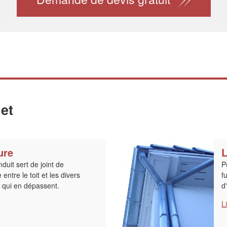
et
ure
L
duit sert de joint de
P
ntre le toit et les divers
f
e qui en dépassent.
d
L