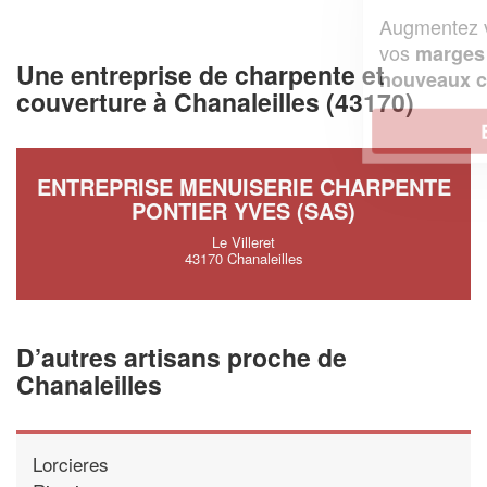
Augmentez votre
et
chiffre d'affaires
vos
tout en gagnant de
marges
Une entreprise de charpente et
!
nouveaux clients
couverture à Chanaleilles (43170)
En savoir plus
ENTREPRISE MENUISERIE CHARPENTE
PONTIER YVES (SAS)
Le Villeret
43170 Chanaleilles
D’autres artisans proche de
Chanaleilles
Lorcieres