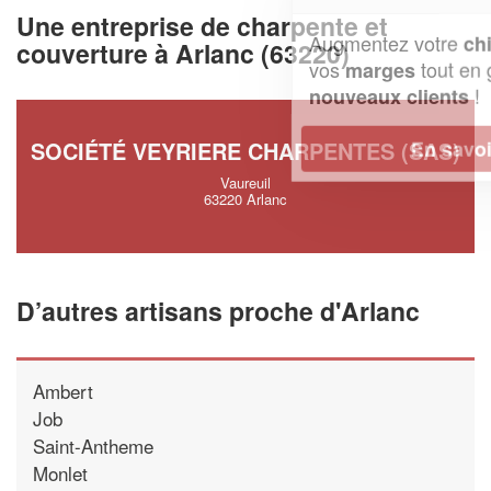
Une entreprise de charpente et
Augmentez votre
et
chiffre d'affaires
couverture à Arlanc (63220)
vos
tout en gagnant de
marges
!
nouveaux clients
En savoir plus
SOCIÉTÉ VEYRIERE CHARPENTES (SAS)
Vaureuil
63220 Arlanc
D’autres artisans proche d'Arlanc
Ambert
Job
Saint-Antheme
Monlet