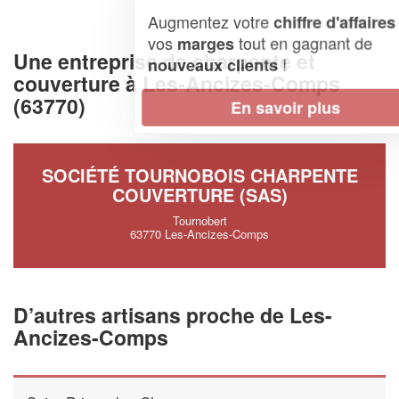
Augmentez votre
et
chiffre d'affaires
vos
tout en gagnant de
marges
Une entreprise de charpente et
!
nouveaux clients
couverture à Les-Ancizes-Comps
(63770)
En savoir plus
SOCIÉTÉ TOURNOBOIS CHARPENTE
COUVERTURE (SAS)
Tournobert
63770 Les-Ancizes-Comps
D’autres artisans proche de Les-
Ancizes-Comps