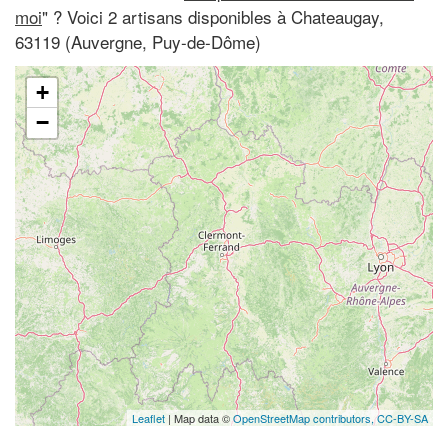
moi
" ? Voici 2 artisans disponibles à Chateaugay,
63119 (Auvergne, Puy-de-Dôme)
+
−
Leaflet
| Map data ©
OpenStreetMap contributors,
CC-BY-SA