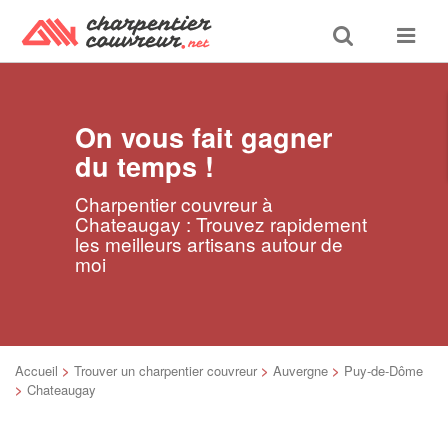
Toggle
Toggle
search
navigat
On vous fait gagner
du temps !
Charpentier couvreur à
Chateaugay : Trouvez rapidement
les meilleurs artisans autour de
moi
Accueil
>
Trouver un charpentier couvreur
>
Auvergne
>
Puy-de-Dôme
>
Chateaugay