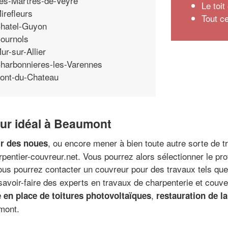
es-Martres-de-Veyre
Le toi
irefleurs
Tout c
hatel-Guyon
ournols
ur-sur-Allier
harbonnieres-les-Varennes
ont-du-Chateau
ur idéal à Beaumont
, ou encore mener à bien toute autre sorte de
ir des noues
pentier-couvreur.net. Vous pourrez alors sélectionner le pro
vous pourrez contacter un couvreur pour des travaux tels qu
 savoir-faire des experts en travaux de charpenterie et couve
,
 en place de toitures photovoltaïques
restauration de la
mont.