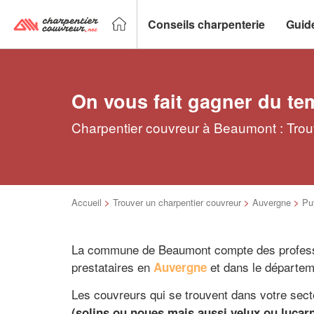
Conseils charpenterie
Guid
On vous fait gagner du te
Charpentier couvreur à Beaumont : Trouv
Accueil
>
Trouver un charpentier couvreur
>
Auvergne
>
Pu
La commune de Beaumont compte des professio
prestataires en
et dans le départe
Auvergne
Les couvreurs qui se trouvent dans votre sec
(solins ou noues mais aussi velux ou lucarn