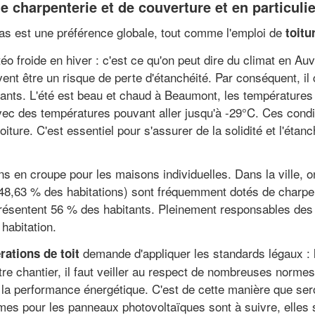
de charpenterie et de couverture et en particul
as est une préférence globale, tout comme l'emploi de
toitu
o froide en hiver : c'est ce qu'on peut dire du climat en A
vent être un risque de perte d'étanchéité. Par conséquent, il
ants. L'été est beau et chaud à Beaumont, les températures 
avec des températures pouvant aller jusqu'à -29°C. Ces condi
iture. C'est essentiel pour s'assurer de la solidité et l'étan
pans en croupe pour les maisons individuelles. Dans la ville,
 48,63 % des habitations) sont fréquemment dotés de charpe
résentent 56 % des habitants. Pleinement responsables des t
habitation.
demande d'appliquer les standards légaux : l
rations de toit
e chantier, il faut veiller au respect de nombreuses normes et
a performance énergétique. C'est de cette manière que seron
rmes pour les panneaux photovoltaïques sont à suivre, elles 