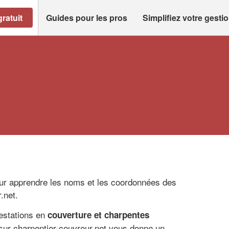
ratuit
Guides pour les pros
Simplifiez votre gesti
ur apprendre les noms et les coordonnées des
.net.
restations en
couverture et charpentes
 sur charpentier-couvreur.net vous donne un