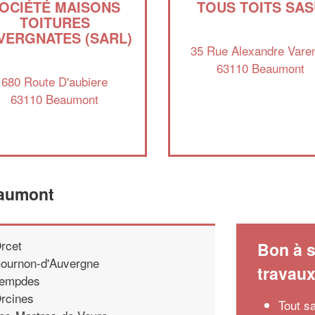
OCIÉTÉ MAISONS
TOUS TOITS SA
TOITURES
VERGNATES (SARL)
35 Rue Alexandre Vare
63110 Beaumont
680 Route D'aubiere
63110 Beaumont
eaumont
rcet
Bon à s
ournon-d'Auvergne
travau
empdes
rcines
Tout s