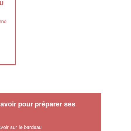
SU
nne
✕
Vous êtes un
professionnel ?
Augmentez votre
et
chiffre d'affaires
vos
tout en gagnant de
marges
!
nouveaux clients
avoir pour préparer ses
x
En savoir plus
avoir sur le bardeau