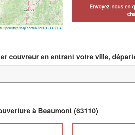
Envoyez-nous en qu
cha
 ©
OpenStreetMap contributors,
CC-BY-SA
er couvreur en entrant votre ville, dépar
couverture à Beaumont (63110)