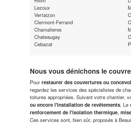
Riom
L
Lezoux
M
Vertaizon
C
Clermont-Ferrand
C
Chamalieres
M
Chateaugay
C
Cebazat
P
Nous vous dénichons le couvre
Pour
restaurer des couvertures ou concevo
regardez les services des spécialistes de char
toitures appropriées. Suivant votre chantier, 
. Le
ou encore l'installation de revêtements
,
renforcement de l'isolation thermique
mise
Ces services sont, bien sûr, proposés à Beau