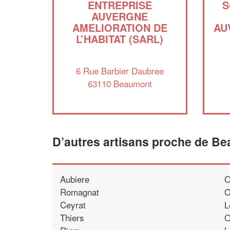
ENTREPRISE
S
AUVERGNE
AMELIORATION DE
AU
L’HABITAT (SARL)
6 Rue Barbier Daubree
63110 Beaumont
D’autres artisans proche de B
Aubiere
O
Romagnat
C
Ceyrat
L
Thiers
O