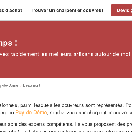
es d'achat
Trouver un charpentier couvreur
Devis g
mps !
ez rapidement les meilleurs artisans autour de moi
y-de-Dôme
>
Beaumont
nnels, parmi lesquels les couvreurs sont représentés. Po
ment du
, rendez-vous sur charpentier-couvreur
Puy-de-Dôme
teur sont des experts compétents. Ils vous proposent des p
. La liste des professionnels que vous retrouverez
es, etc.)