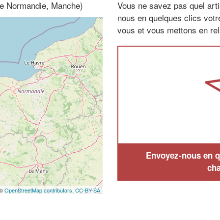
sse Normandie, Manche)
Vous ne savez pas quel arti
nous en quelques clics vot
vous et vous mettons en rela
Envoyez-nous en qu
cha
 ©
OpenStreetMap contributors,
CC-BY-SA