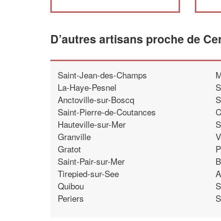
D’autres artisans proche de Ce
Saint-Jean-des-Champs
M
La-Haye-Pesnel
S
Anctoville-sur-Boscq
S
Saint-Pierre-de-Coutances
C
Hauteville-sur-Mer
S
Granville
V
Gratot
P
Saint-Pair-sur-Mer
B
Tirepied-sur-See
A
Quibou
S
Periers
S