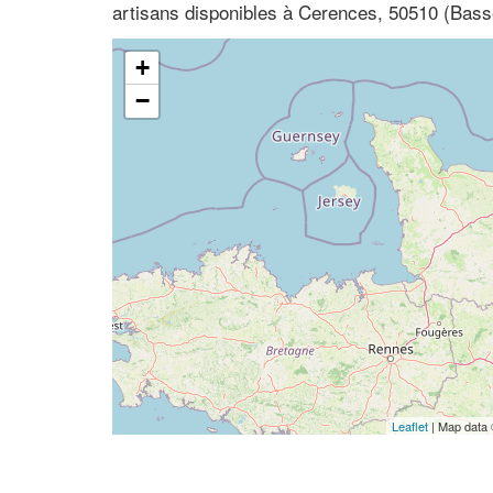
artisans disponibles à Cerences, 50510 (Ba
+
−
Leaflet
| Map data