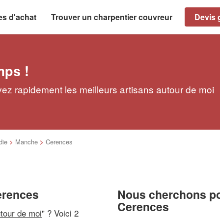
es d'achat
Trouver un charpentier couvreur
Devis g
mps !
ez rapidement les meilleurs artisans autour de moi
die
>
Manche
>
Cerences
erences
Nous cherchons pou
Cerences
utour de moi
" ? Voici 2