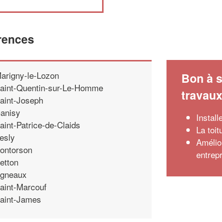
rences
arigny-le-Lozon
Bon à s
aint-Quentin-sur-Le-Homme
travau
aint-Joseph
anisy
Install
aint-Patrice-de-Claids
La toi
esly
Amélior
ontorson
entrep
etton
gneaux
aint-Marcouf
aint-James