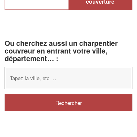
couverture
Ou cherchez aussi un charpentier
couvreur en entrant votre ville,
département… :
✕
Vous êtes 
profession
Augmentez votre
chi