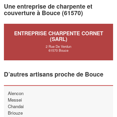
vos
tout en 
marges
Une entreprise de charpente et
!
nouveaux clients
couverture à Bouce (61570)
En savoi
ENTREPRISE CHARPENTE CORNET
(SARL)
2 Rue De Verdun
61570 Bouce
D’autres artisans proche de Bouce
Alencon
Messei
Chandai
Briouze