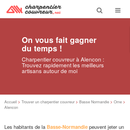
Toggle
Toggle
search
navigat
On vous fait gagner
du temps !
Charpentier couvreur à Alencon :
Trouvez rapidement les meilleurs
artisans autour de moi
Accueil
>
Trouver un charpentier couvreur
>
Basse Normandie
>
Orne
>
Alencon
Les habitants de la
peuvent jeter un
Basse-Normandie