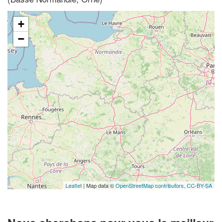
+
−
Leaflet
| Map data ©
OpenStreetMap contributors,
CC-BY-SA