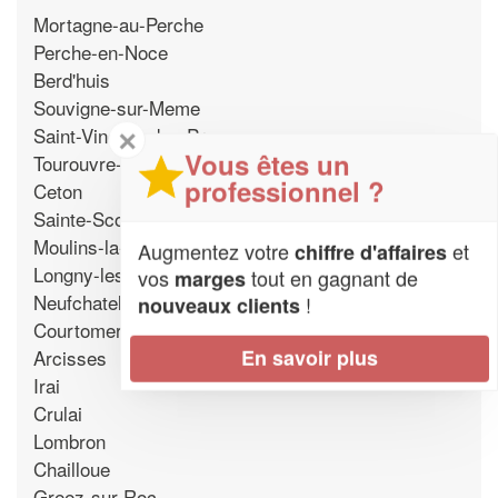
Mortagne-au-Perche
Perche-en-Noce
Berd'huis
Souvigne-sur-Meme
Saint-Vincent-des-Pres
✕
Vous êtes un
Tourouvre-au-Perche
professionnel ?
Ceton
Sainte-Scolasse-sur-Sarthe
Moulins-la-Marche
Augmentez votre
et
chiffre d'affaires
Longny-les-Villages
vos
tout en gagnant de
marges
Neufchatel-en-Saosnois
!
nouveaux clients
Courtomer
Arcisses
En savoir plus
Irai
Crulai
Lombron
Chailloue
Greez-sur-Roc