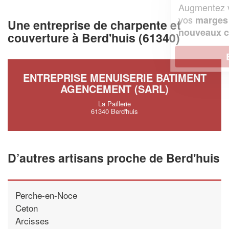
Augmentez votre
et
chiffre d'affaires
vos
tout en gagnant de
marges
Une entreprise de charpente et
!
nouveaux clients
couverture à Berd'huis (61340)
En savoir plus
ENTREPRISE MENUISERIE BATIMENT
AGENCEMENT (SARL)
La Paillerie
61340 Berd'huis
D’autres artisans proche de Berd'huis
Perche-en-Noce
Ceton
Arcisses