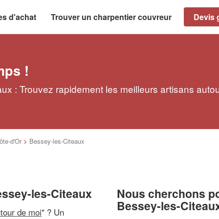
es d'achat
Trouver un charpentier couvreur
Devis g
mps !
ux : Trouvez rapidement les meilleurs artisans auto
ôte-d'Or
>
Bessey-les-Citeaux
essey-les-Citeaux
Nous cherchons pou
Bessey-les-Citeau
utour de moi
" ? Un