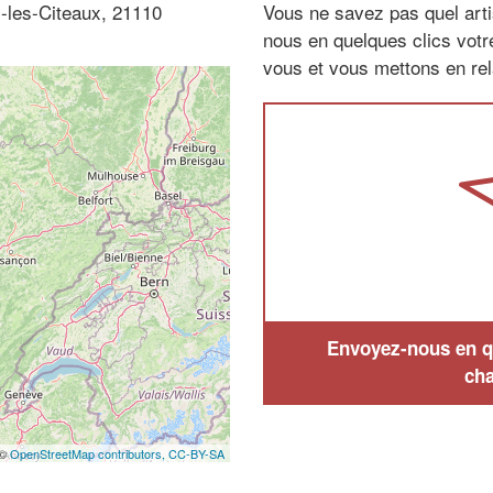
y-les-Citeaux, 21110
Vous ne savez pas quel arti
nous en quelques clics vot
vous et vous mettons en rela
Envoyez-nous en qu
cha
 ©
OpenStreetMap contributors,
CC-BY-SA