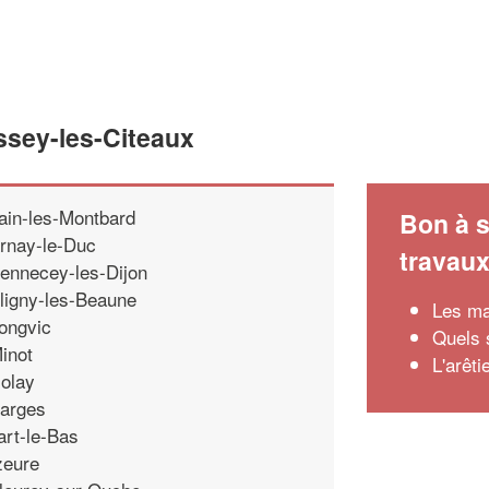
ssey-les-Citeaux
ain-les-Montbard
Bon à s
rnay-le-Duc
travau
ennecey-les-Dijon
ligny-les-Beaune
Les ma
ongvic
Quels 
inot
L'arêti
olay
arges
art-le-Bas
zeure