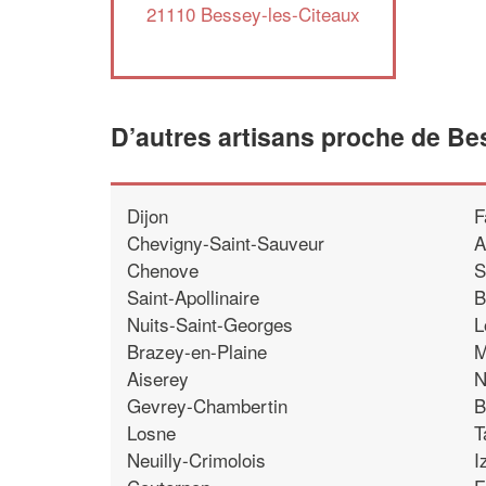
21110 Bessey-les-Citeaux
D’autres artisans proche de Be
Dijon
F
Chevigny-Saint-Sauveur
A
Chenove
S
Saint-Apollinaire
B
Nuits-Saint-Georges
L
Brazey-en-Plaine
M
Aiserey
N
Gevrey-Chambertin
B
Losne
T
Neuilly-Crimolois
I