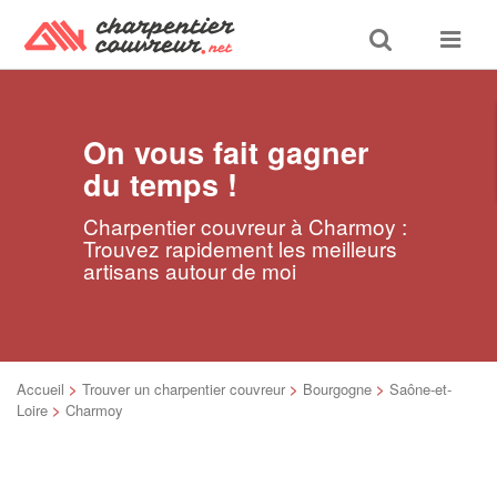
Toggle
Toggle
search
navigat
On vous fait gagner
du temps !
Charpentier couvreur à Charmoy :
Trouvez rapidement les meilleurs
artisans autour de moi
Accueil
>
Trouver un charpentier couvreur
>
Bourgogne
>
Saône-et-
Loire
>
Charmoy