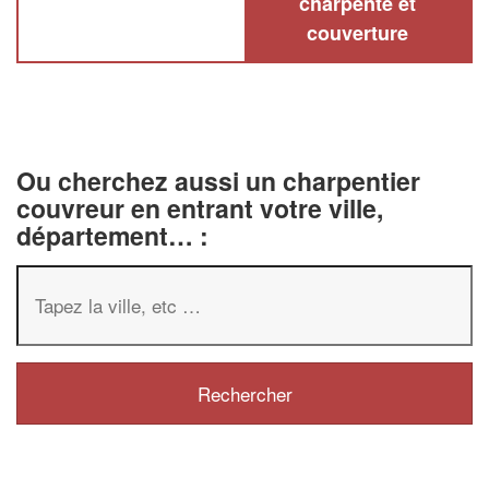
charpente et
couverture
Ou cherchez aussi un charpentier
couvreur en entrant votre ville,
département… :
✕
Vous êtes 
profession
Augmentez votre
chi