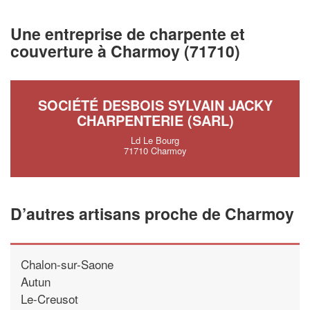
vos
tout en 
marges
!
nouveaux clients
Une entreprise de charpente et
couverture à Charmoy (71710)
En savoi
SOCIÉTÉ DESBOIS SYLVAIN JACKY
CHARPENTERIE (SARL)
Ld Le Bourg
71710 Charmoy
D’autres artisans proche de Charmoy
Chalon-sur-Saone
Autun
Le-Creusot