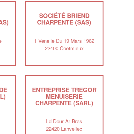
A
SOCIÉTÉ BRIEND
AS)
CHARPENTE (SAS)
e
1 Venelle Du 19 Mars 1962
22400 Coetmieux
DE
ENTREPRISE TREGOR
✕
Vous êtes un
L)
MENUISERIE
CHARPENTE (SARL)
professionnel ?
Augmentez votre
et
chiffre d'affaires
Ld Dour Ar Bras
vos
tout en gagnant de
marges
22420 Lanvellec