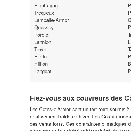
Ploufragan
P
Tregueux
P
Lamballe-Armor
C
Quessoy
P
Pordic
T
Lannion
L
Treve
T
Plerin
P
Hillion
B
Langoat
P
Fiez-vous aux couvreurs des C
Les Côtes-d'Armor sont un territoire soumis à
relativement froide en hiver. Les Costarmorica
des vents forts. Ces contraintes climatiques do
s'assurer de la solidité et l'étanchéité de votr