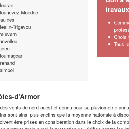
ledran
travau
lounevez-Moedec
aulnes
Commen
leslin-Trigavou
profes
relevern
Choisir
anvellec
Tous l
aden
loumagoar
rehand
aimpol
ôtes-d'Armor
 des vents de nord-ouest et connu pour sa pluviométrie ann
ins sont ainsi plus enclins que la moyenne nationale à dispo
ivent être prises en considération dans le choix de la compos
e couverture mais aussi la protection de l'édifice contre les i