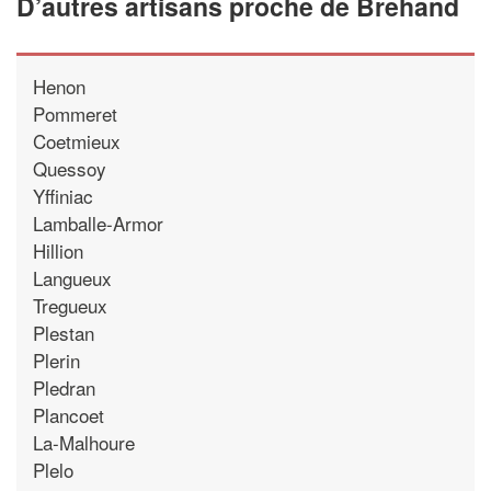
D’autres artisans proche de Brehand
Henon
Pommeret
Coetmieux
Quessoy
Yffiniac
Lamballe-Armor
Hillion
Langueux
Tregueux
Plestan
Plerin
Pledran
Plancoet
La-Malhoure
Plelo