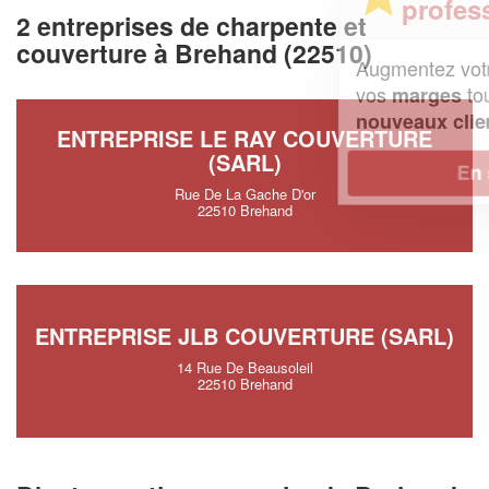
professionnel ?
2 entreprises de charpente et
couverture à Brehand (22510)
Augmentez votre
et
chiffre d'affaires
vos
tout en gagnant de
marges
!
nouveaux clients
ENTREPRISE LE RAY COUVERTURE
(SARL)
En savoir plus
Rue De La Gache D'or
22510 Brehand
ENTREPRISE JLB COUVERTURE (SARL)
14 Rue De Beausoleil
22510 Brehand