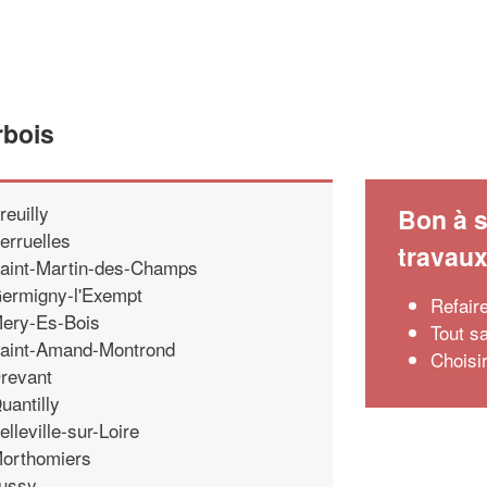
rbois
reuilly
Bon à s
erruelles
travau
aint-Martin-des-Champs
ermigny-l'Exempt
Refaire
ery-Es-Bois
Tout sa
aint-Amand-Montrond
Choisir
revant
uantilly
elleville-sur-Loire
orthomiers
ussy