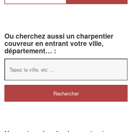
Ou cherchez aussi un charpentier
couvreur en entrant votre ville,
département… :
✕
Vous êtes un
professionnel ?
Augmentez votre
chiffre d'affaire
vos
tout en gagnant de
marges
!
nouveaux clients
En savoir plus