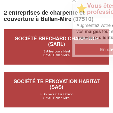
Vous êtes un
professionnel ?
2 entreprises de charpente et
couverture à Ballan-Mire (37510)
Augmentez votre
et
chiffre d'affaires
vos
tout en gagnant de
marges
!
nouveaux clients
SOCIÉTÉ BRECHARD CHARPENTE
(SARL)
En savoir plus
3 Allee Louis Neel
37510 Ballan-Mire
SOCIÉTÉ TB RENOVATION HABITAT
(SAS)
4 Boulevard De Chinon
37510 Ballan-Mire