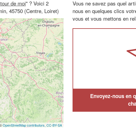
utour de moi
" ? Voici 2
Vous ne savez pas quel arti
in, 45750 (Centre, Loiret)
nous en quelques clics vot
vous et vous mettons en rela
Envoyez-nous en qu
cha
 ©
OpenStreetMap contributors,
CC-BY-SA