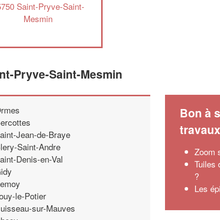
750 Saint-Pryve-Saint-
Mesmin
int-Pryve-Saint-Mesmin
rmes
Bon à s
ercottes
travau
aint-Jean-de-Braye
lery-Saint-Andre
Zoom su
aint-Denis-en-Val
Tuiles
idy
?
emoy
Les épi
ouy-le-Potier
uisseau-sur-Mauves