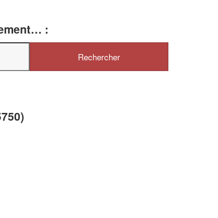
tement… :
✕
Vous êtes un
professionnel ?
Augmentez votre
e
chiffre d'affaires
5750)
vos
tout en gagnant de
marges
!
nouveaux clients
En savoir plus