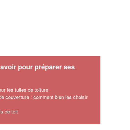
avoir pour préparer ses
x
r les tuiles de toiture
 de couverture : comment bien les choisir
s de toit