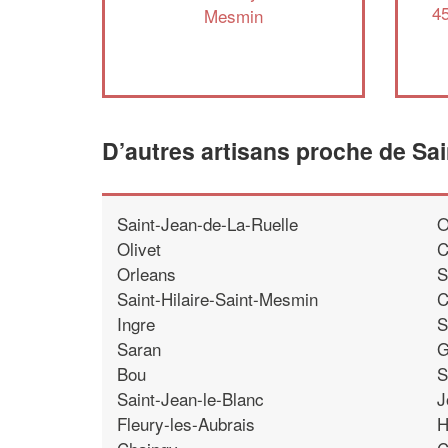
45
Mesmin
D’autres artisans proche de Sa
Saint-Jean-de-La-Ruelle
O
Olivet
C
Orleans
S
Saint-Hilaire-Saint-Mesmin
C
Ingre
S
Saran
G
Bou
S
Saint-Jean-le-Blanc
J
Fleury-les-Aubrais
H