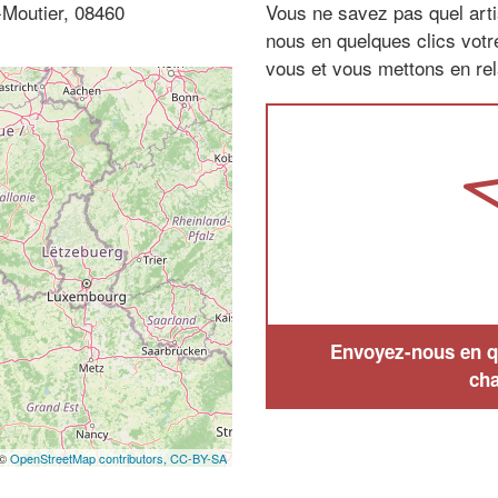
-Moutier, 08460
Vous ne savez pas quel arti
nous en quelques clics vot
vous et vous mettons en rela
Envoyez-nous en qu
cha
 ©
OpenStreetMap contributors,
CC-BY-SA