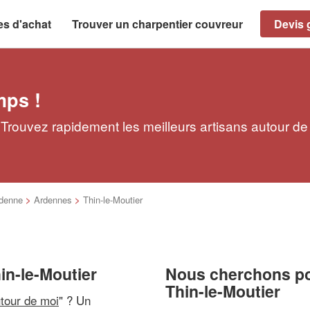
es d'achat
Trouver un charpentier couvreur
Devis g
mps !
 Trouvez rapidement les meilleurs artisans autour de
denne
>
Ardennes
>
Thin-le-Moutier
in-le-Moutier
Nous cherchons pou
Thin-le-Moutier
utour de moi
" ? Un