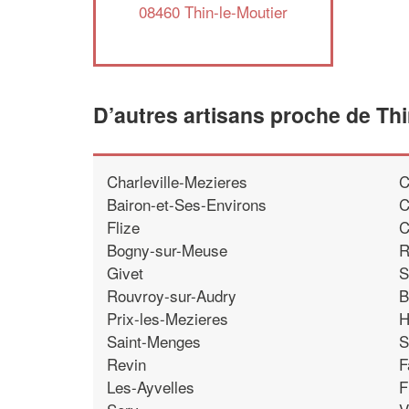
08460 Thin-le-Moutier
D’autres artisans proche de Thi
Charleville-Mezieres
C
Bairon-et-Ses-Environs
C
Flize
C
Bogny-sur-Meuse
R
Givet
S
Rouvroy-sur-Audry
B
Prix-les-Mezieres
H
Saint-Menges
S
Revin
F
Les-Ayvelles
F