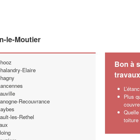
n-le-Moutier
hooz
Bon à s
halandry-Elaire
travau
hagny
ancennes
L’étan
auville
Plus q
anogne-Recouvrance
couvre
aybes
Quelle
ault-les-Rethel
toiture
aux
loing