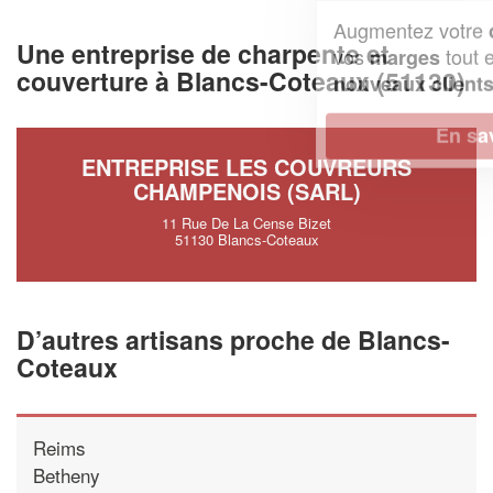
Augmentez votre
et
chiffre d'affaires
Une entreprise de charpente et
vos
tout en gagnant de
marges
couverture à Blancs-Coteaux (51130)
!
nouveaux clients
En savoir plus
ENTREPRISE LES COUVREURS
CHAMPENOIS (SARL)
11 Rue De La Cense Bizet
51130 Blancs-Coteaux
D’autres artisans proche de Blancs-
Coteaux
Reims
Betheny