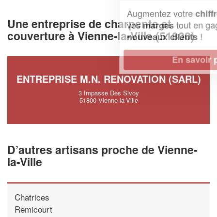
Augmentez votre
et
chiffre d'affaires
Une entreprise de charpente et
vos
tout en gagnant de
marges
couverture à Vienne-la-Ville (51800)
!
nouveaux clients
En savoir plus
ENTREPRISE M.N. RENOVATION (SARL)
3 Impasse Des Sivoy
51800 Vienne-la-Ville
D’autres artisans proche de Vienne-
la-Ville
Chatrices
Remicourt