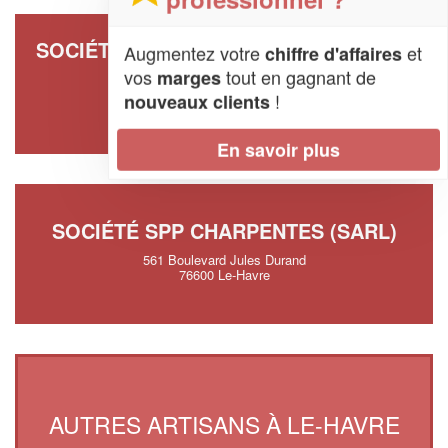
SOCIÉTÉ SR COUVERTURE ZINGUERIE
Augmentez votre
et
chiffre d'affaires
(SAS)
vos
tout en gagnant de
marges
!
nouveaux clients
8 Rue De Mieulle
76600 Le-Havre
En savoir plus
SOCIÉTÉ SPP CHARPENTES (SARL)
561 Boulevard Jules Durand
76600 Le-Havre
AUTRES ARTISANS À LE-HAVRE