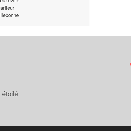
euzeville
arfleur
illebonne
étoilé