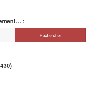
tement… :
✕
Vous êtes un
professionnel ?
Augmentez votre
et
chiffre d'affaires
vos
tout en gagnant de
marges
6430)
!
nouveaux clients
En savoir plus