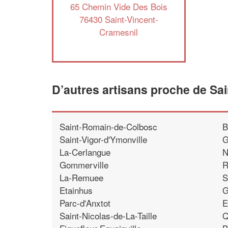
65 Chemin Vide Des Bois
76430 Saint-Vincent-
Cramesnil
D’autres artisans proche de Sa
Saint-Romain-de-Colbosc
B
Saint-Vigor-d'Ymonville
G
La-Cerlangue
N
Gommerville
R
La-Remuee
S
Etainhus
G
Parc-d'Anxtot
E
Saint-Nicolas-de-La-Taille
Q