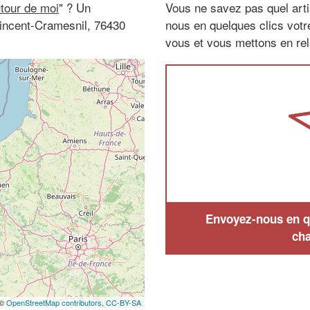
utour de moi
" ? Un
Vous ne savez pas quel arti
Vincent-Cramesnil, 76430
nous en quelques clics vot
vous et vous mettons en rela
Envoyez-nous en qu
cha
 ©
OpenStreetMap contributors,
CC-BY-SA