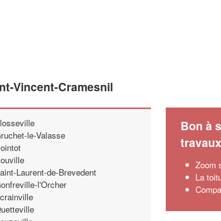
int-Vincent-Cramesnil
losseville
Bon à s
ruchet-le-Valasse
travau
ointot
ouville
Zoom s
aint-Laurent-de-Brevedent
La toit
onfreville-l'Orcher
Compar
crainville
uetteville