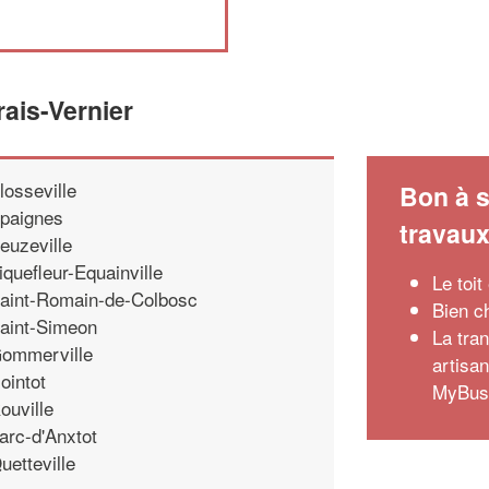
ais-Vernier
losseville
Bon à s
paignes
travau
euzeville
iquefleur-Equainville
Le toit
aint-Romain-de-Colbosc
Bien ch
aint-Simeon
La tra
ommerville
artisa
ointot
MyBusi
ouville
arc-d'Anxtot
uetteville