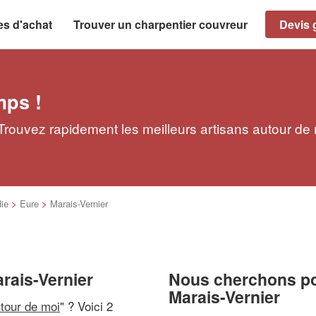
es d'achat
Trouver un charpentier couvreur
Devis g
mps !
 Trouvez rapidement les meilleurs artisans autour de
ie
>
Eure
>
Marais-Vernier
rais-Vernier
Nous cherchons pou
Marais-Vernier
utour de moi
" ? Voici 2