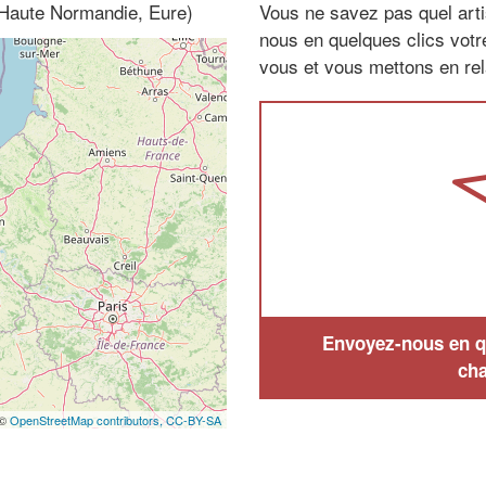
 (Haute Normandie, Eure)
Vous ne savez pas quel arti
nous en quelques clics vot
vous et vous mettons en rela
Envoyez-nous en qu
cha
 ©
OpenStreetMap contributors,
CC-BY-SA