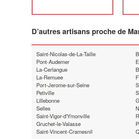
D’autres artisans proche de Mar
Saint-Nicolas-de-La-Taille
B
Pont-Audemer
E
La-Cerlangue
B
La-Remuee
F
Port-Jerome-sur-Seine
S
Petiville
S
Lillebonne
G
Selles
N
Saint-Vigor-d'Ymonville
R
Gruchet-le-Valasse
P
Saint-Vincent-Cramesnil
Q