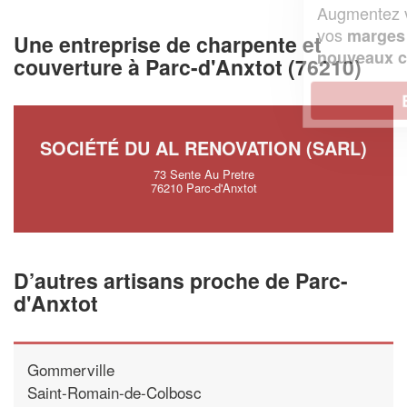
Augmentez votre
et
chiffre d'affaires
vos
tout en gagnant de
marges
Une entreprise de charpente et
!
nouveaux clients
couverture à Parc-d'Anxtot (76210)
En savoir plus
SOCIÉTÉ DU AL RENOVATION (SARL)
73 Sente Au Pretre
76210 Parc-d'Anxtot
D’autres artisans proche de Parc-
d'Anxtot
Gommerville
Saint-Romain-de-Colbosc