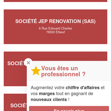
SOCIÉTÉ JEP RENOVATION (SAS)
6 Rue Edouard Charles
76500 Elbeuf
✕
SOCIÉTÉ CHARPENTES GUISLAIN (SAS)
Vous êtes un
12 Parc De La Risle
professionnel ?
76130 Mont-Saint-Aignan
Augmentez votre
et
chiffre d'affaires
vos
tout en gagnant de
marges
!
nouveaux clients
SOCIÉTÉ HOUEL COUVERTURE (SAS)
En savoir plus