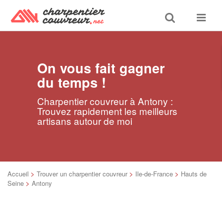
Toggle
Toggle
search
navigat
On vous fait gagner
du temps !
Charpentier couvreur à Antony :
Trouvez rapidement les meilleurs
artisans autour de moi
Accueil
>
Trouver un charpentier couvreur
>
Ile-de-France
>
Hauts de
Seine
>
Antony