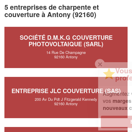
5 entreprises de charpente et
couverture à Antony (92160)
SOCIÉTÉ D.M.K.G COUVERTURE
PHOTOVOLTAIQUE (SARL)
14 Rue De Champagne
92160 Antony
✕
Vous êtes un
professionnel ?
ENTREPRISE JLC COUVERTURE (SAS)
Augmentez votre
et
chiffre d'affaires
200 Av Du Pdt J Fitzgerald Kennedy
vos
tout en gagnant de
marges
92160 Antony
!
nouveaux clients
En savoir plus