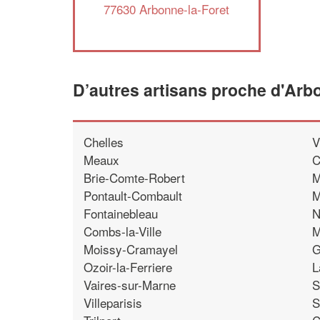
77630 Arbonne-la-Foret
D’autres artisans proche d'Arb
Chelles
V
Meaux
C
Brie-Comte-Robert
M
Pontault-Combault
M
Fontainebleau
N
Combs-la-Ville
M
Moissy-Cramayel
G
Ozoir-la-Ferriere
L
Vaires-sur-Marne
S
Villeparisis
S