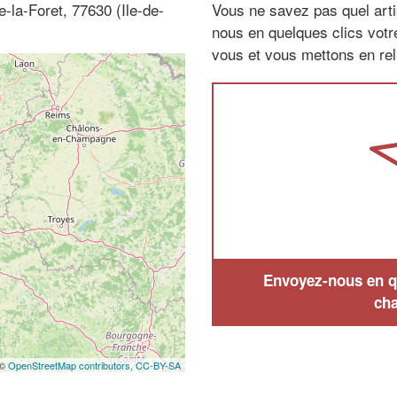
-la-Foret, 77630 (Ile-de-
Vous ne savez pas quel arti
nous en quelques clics vot
vous et vous mettons en rela
Envoyez-nous en qu
cha
 ©
OpenStreetMap contributors,
CC-BY-SA