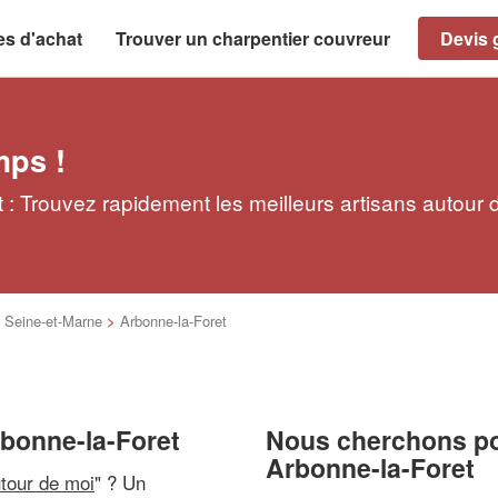
es d'achat
Trouver un charpentier couvreur
Devis g
mps !
 : Trouvez rapidement les meilleurs artisans autour 
>
Seine-et-Marne
>
Arbonne-la-Foret
rbonne-la-Foret
Nous cherchons pou
Arbonne-la-Foret
utour de moi
" ? Un