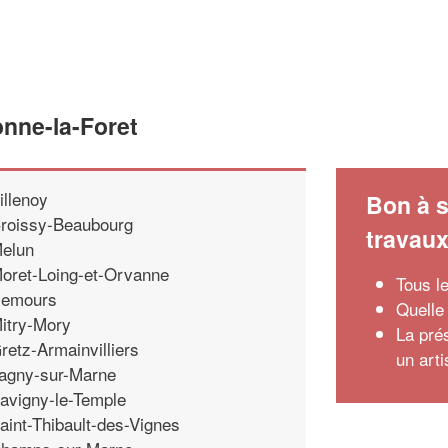
onne-la-Foret
illenoy
Bon à s
roissy-Beaubourg
travau
elun
oret-Loing-et-Orvanne
Tous l
emours
Quelle 
itry-Mory
La pré
retz-Armainvilliers
un art
agny-sur-Marne
avigny-le-Temple
aint-Thibault-des-Vignes