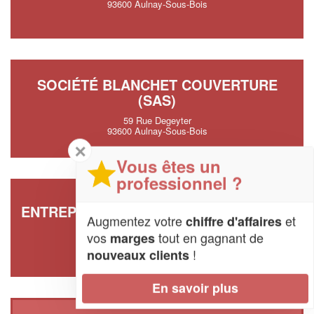
93600 Aulnay-Sous-Bois
SOCIÉTÉ BLANCHET COUVERTURE
(SAS)
59 Rue Degeyter
93600 Aulnay-Sous-Bois
✕
Vous êtes un
professionnel ?
ENTREPRISE NSC COUVERTURE (SARL)
Augmentez votre
et
chiffre d'affaires
13 Allee Du Professeur Monod
vos
tout en gagnant de
marges
93600 Aulnay-Sous-Bois
!
nouveaux clients
En savoir plus