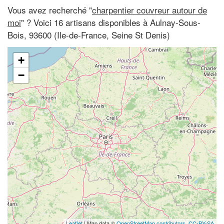
Vous avez recherché "
charpentier couvreur autour de
moi
" ? Voici 16 artisans disponibles à Aulnay-Sous-
Bois, 93600 (Ile-de-France, Seine St Denis)
+
−
Leaflet
| Map data ©
OpenStreetMap contributors,
CC-BY-SA