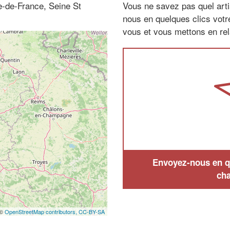
le-de-France, Seine St
Vous ne savez pas quel arti
nous en quelques clics vot
vous et vous mettons en rela
Envoyez-nous en qu
cha
 ©
OpenStreetMap contributors,
CC-BY-SA