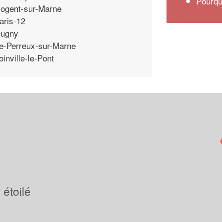
Pourqu
ogent-sur-Marne
aris-12
ugny
e-Perreux-sur-Marne
oinville-le-Pont
étoilé