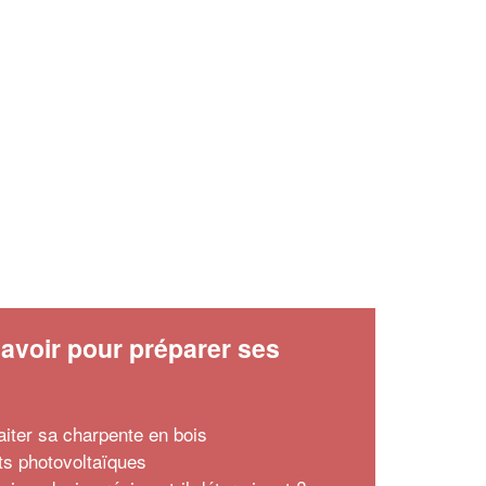
avoir pour préparer ses
x
aiter sa charpente en bois
its photovoltaïques