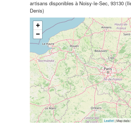
artisans disponibles à Noisy-le-Sec, 93130 (I
Denis)
+
−
Leaflet
| Map data