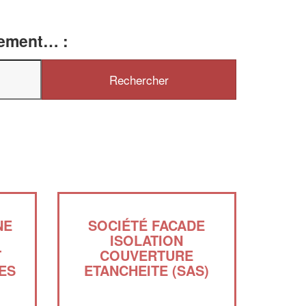
tement… :
NE
SOCIÉTÉ FACADE
ISOLATION
T
COUVERTURE
✕
ES
ETANCHEITE (SAS)
Vous êtes un
professionnel ?