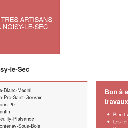
UTRES ARTISANS
À NOISY-LE-SEC
isy-le-Sec
e-Blanc-Mesnil
Bon à s
e-Pre-Saint-Gervais
travau
aris-20
antin
Bien tr
euilly-Plaisance
Les to
ontenay-Sous-Bois