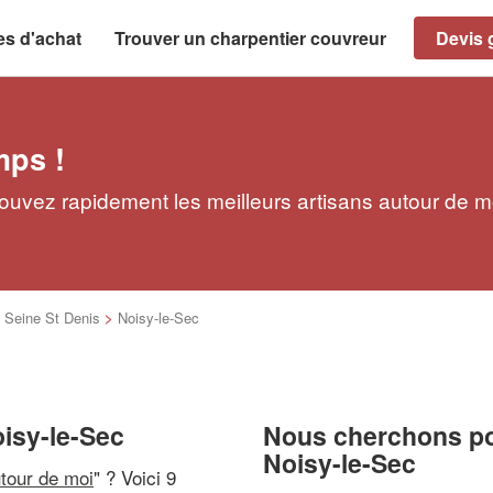
es d'achat
Trouver un charpentier couvreur
Devis g
mps !
rouvez rapidement les meilleurs artisans autour de m
>
Seine St Denis
>
Noisy-le-Sec
oisy-le-Sec
Nous cherchons pou
Noisy-le-Sec
utour de moi
" ? Voici 9