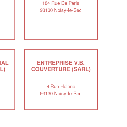
184 Rue De Paris
93130 Noisy-le-Sec
Augmentez votre
et
chiffre d'affaires
vos
tout en gagnant de
marges
!
nouveaux clients
En savoir plus
IAL
ENTREPRISE V.B.
L)
COUVERTURE (SARL)
9 Rue Helene
93130 Noisy-le-Sec