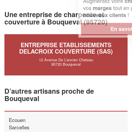
Augmentez votre
et
chiffre d'affaires
vos
tout en gagnant de
marges
Une entreprise de charpente et
!
nouveaux clients
couverture à Bouqueval (95720)
En savoir plus
ENTREPRISE ETABLISSEMENTS
DELACROIX COUVERTURE (SAS)
12 Avenue De L’ancien Chateau
95720 Bouqueval
D’autres artisans proche de
Bouqueval
Ecouen
Sarcelles