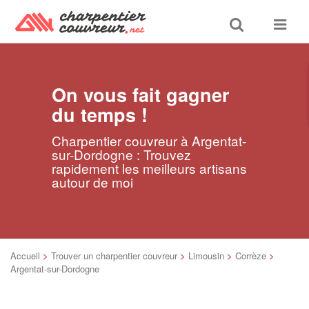
Toggle
Toggle
search
navigat
On vous fait gagner
du temps !
Charpentier couvreur à Argentat-
sur-Dordogne : Trouvez
rapidement les meilleurs artisans
autour de moi
Accueil
>
Trouver un charpentier couvreur
>
Limousin
>
Corrèze
>
Argentat-sur-Dordogne