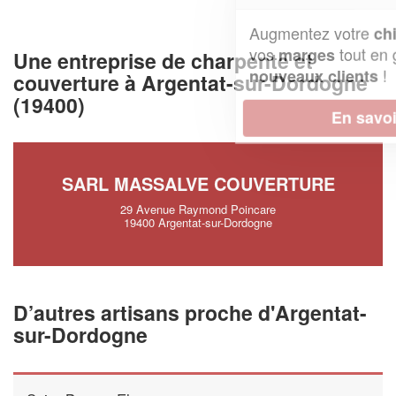
Augmentez votre
et
chiffre d'affaires
vos
tout en gagnant de
marges
Une entreprise de charpente et
!
nouveaux clients
couverture à Argentat-sur-Dordogne
(19400)
En savoir plus
SARL MASSALVE COUVERTURE
29 Avenue Raymond Poincare
19400 Argentat-sur-Dordogne
D’autres artisans proche d'Argentat-
sur-Dordogne