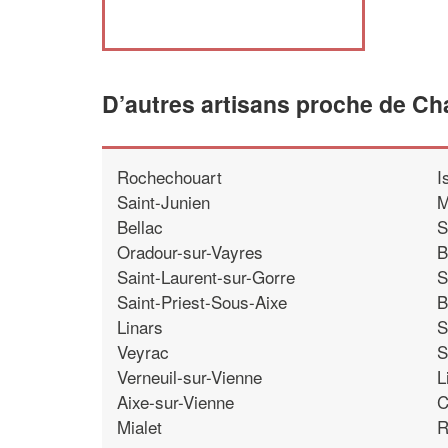
D’autres artisans proche de Cha
Rochechouart
I
Saint-Junien
M
Bellac
S
Oradour-sur-Vayres
B
Saint-Laurent-sur-Gorre
S
Saint-Priest-Sous-Aixe
B
Linars
S
Veyrac
S
Verneuil-sur-Vienne
L
Aixe-sur-Vienne
C
Mialet
R