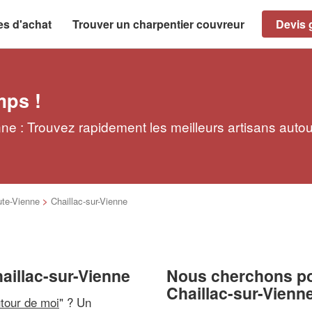
es d'achat
Trouver un charpentier couvreur
Devis g
mps !
ne : Trouvez rapidement les meilleurs artisans auto
te-Vienne
>
Chaillac-sur-Vienne
aillac-sur-Vienne
Nous cherchons pou
Chaillac-sur-Vienn
utour de moi
" ? Un