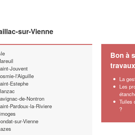
illac-sur-Vienne
sle
Bon à s
areuil
travau
aint-Jouvent
osmie-l'Aiguille
La ges
aint-Estephe
Les pr
lanzac
étanch
avignac-de-Nontron
Tuiles
aint-Pardoux-la-Riviere
?
imoges
ondat-sur-Vienne
azes