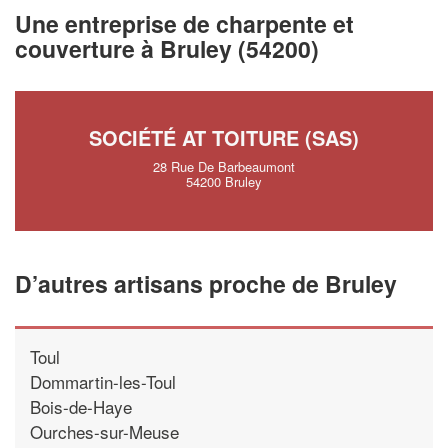
vos
tout en gagnant de
marges
Une entreprise de charpente et
!
nouveaux clients
couverture à Bruley (54200)
En savoir plus
SOCIÉTÉ AT TOITURE (SAS)
28 Rue De Barbeaumont
54200 Bruley
D’autres artisans proche de Bruley
Toul
Dommartin-les-Toul
Bois-de-Haye
Ourches-sur-Meuse