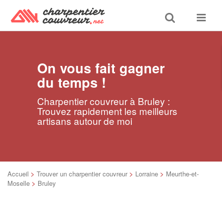
Toggle
Toggle
search
navigat
On vous fait gagner
du temps !
Charpentier couvreur à Bruley :
Trouvez rapidement les meilleurs
artisans autour de moi
Accueil
>
Trouver un charpentier couvreur
>
Lorraine
>
Meurthe-et-
Moselle
>
Bruley