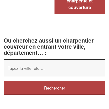
charpente et
couverture
Ou cherchez aussi un charpentier
couvreur en entrant votre ville,
département… :
✕
Vous êtes un
professionnel 
Augmentez votre
chiffre d'