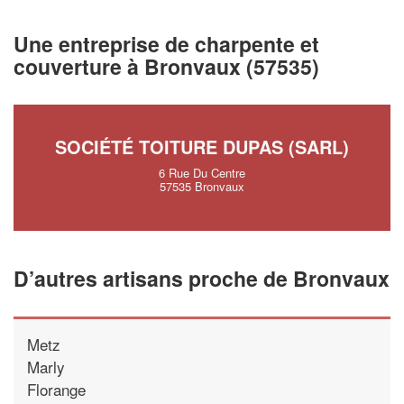
vos
tout en gagnan
marges
!
nouveaux clients
Une entreprise de charpente et
couverture à Bronvaux (57535)
En savoir plus
SOCIÉTÉ TOITURE DUPAS (SARL)
6 Rue Du Centre
57535 Bronvaux
D’autres artisans proche de Bronvaux
Metz
Marly
Florange