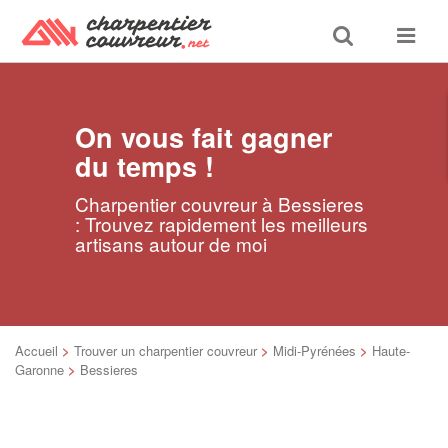
Toggle
Toggle
search
navigat
On vous fait gagner
du temps !
Charpentier couvreur à Bessieres
: Trouvez rapidement les meilleurs
artisans autour de moi
Accueil
>
Trouver un charpentier couvreur
>
Midi-Pyrénées
>
Haute-
Garonne
>
Bessieres