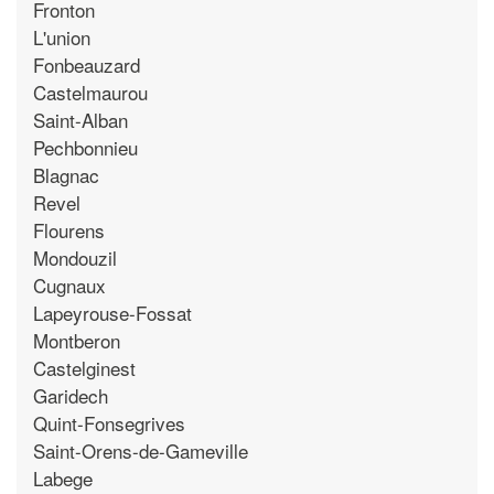
Fronton
L'union
Fonbeauzard
Castelmaurou
Saint-Alban
Pechbonnieu
Blagnac
Revel
Flourens
Mondouzil
Cugnaux
Lapeyrouse-Fossat
Montberon
Castelginest
Garidech
Quint-Fonsegrives
Saint-Orens-de-Gameville
Labege