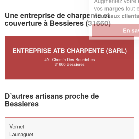
Augmentez votre
et
chiffre d'affaires
vos
tout en gagnant de
marges
Une entreprise de charpente et
!
nouveaux clients
couverture à Bessieres (31660)
En savoir plus
ENTREPRISE ATB CHARPENTE (SARL)
491 Chemin Des Bourdettes
31660 Bessieres
D’autres artisans proche de
Bessieres
Vernet
Launaguet