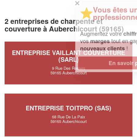
✕
Vous êtes un
professionnel ?
2 entreprises de charpente et
couverture à Auberchicourt (59165)
Augmentez votre
et
chiffre d'affaires
vos
tout en gagnant de
marges
!
nouveaux clients
ENTREPRISE VAILLANT COUVERTURE
(SARL)
En savoir plus
9 Rue Des Rosiers
59165 Auberchicourt
ENTREPRISE TOITPRO (SAS)
68 Rue De La Paix
59165 Auberchicourt