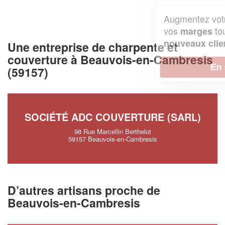
Augmentez votre
et
chiffre d'affaires
vos
tout en gagnant de
marges
!
nouveaux clients
Une entreprise de charpente et
couverture à Beauvois-en-Cambresis
En savoir plus
(59157)
SOCIÉTÉ ADC COUVERTURE (SARL)
98 Rue Marcellin Berthelot
59157 Beauvois-en-Cambresis
D’autres artisans proche de
Beauvois-en-Cambresis