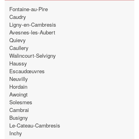
Fontaine-au-Pire
Caudry
Ligny-en-Cambresis
Avesnes-les-Aubert
Quievy
Caullery
Walincourt-Selvigny
Haussy
Escaudœuvres
Neuvilly
Hordain
Awoingt
Solesmes
Cambrai
Busigny
Le-Cateau-Cambresis
Inchy