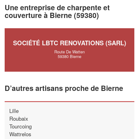
vos
tout en gagnant 
marges
Une entreprise de charpente et
!
nouveaux clients
couverture à Bierne (59380)
En savoir plus
SOCIÉTÉ LBTC RENOVATIONS (SARL)
Route De Watten
59380 Bierne
D’autres artisans proche de Bierne
Lille
Roubaix
Tourcoing
Wattrelos