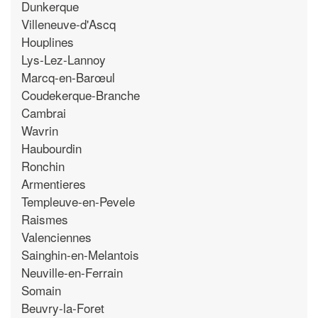
Dunkerque
Villeneuve-d'Ascq
Houplines
Lys-Lez-Lannoy
Marcq-en-Barœul
Coudekerque-Branche
Cambrai
Wavrin
Haubourdin
Ronchin
Armentieres
Templeuve-en-Pevele
Raismes
Valenciennes
Sainghin-en-Melantois
Neuville-en-Ferrain
Somain
Beuvry-la-Foret