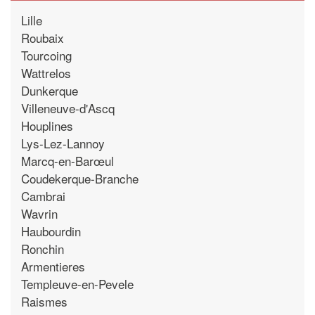
Lille
Roubaix
Tourcoing
Wattrelos
Dunkerque
Villeneuve-d'Ascq
Houplines
Lys-Lez-Lannoy
Marcq-en-Barœul
Coudekerque-Branche
Cambrai
Wavrin
Haubourdin
Ronchin
Armentieres
Templeuve-en-Pevele
Raismes