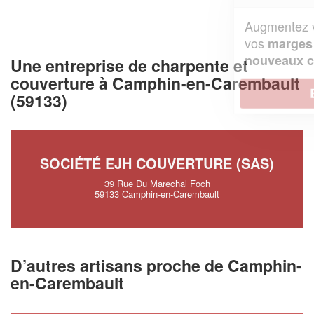
Augmentez votre
et
chiffre d'affaires
vos
tout en gagnant de
marges
!
nouveaux clients
Une entreprise de charpente et
couverture à Camphin-en-Carembault
En savoir plus
(59133)
SOCIÉTÉ EJH COUVERTURE (SAS)
39 Rue Du Marechal Foch
59133 Camphin-en-Carembault
D’autres artisans proche de Camphin-
en-Carembault