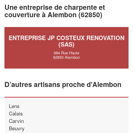
vos
tout en ga
marges
Une entreprise de charpente et
!
nouveaux clients
couverture à Alembon (62850)
En savoir 
ENTREPRISE JP COSTEUX RENOVATION
(SAS)
984 Rue Haute
62850 Alembon
D’autres artisans proche d'Alembon
Lens
Calais
Carvin
Beuvry