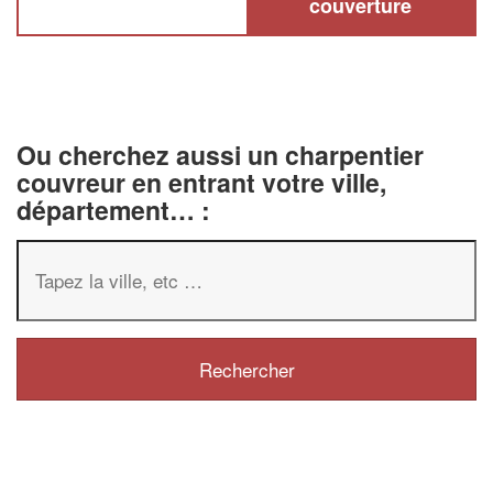
couverture
Ou cherchez aussi un charpentier
couvreur en entrant votre ville,
département… :
✕
Vous êtes u
professionn
Augmentez votre
chiff