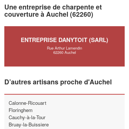
vos
tout en gagnant d
marges
Une entreprise de charpente et
!
nouveaux clients
couverture à Auchel (62260)
En savoir plus
ENTREPRISE DANYTOIT (SARL)
Rue Arthur Lamendin
62260 Auchel
D’autres artisans proche d'Auchel
Calonne-Ricouart
Floringhem
Cauchy-à-la-Tour
Bruay-la-Buissiere