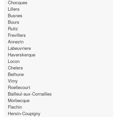
Chocques
Lillers
Busnes
Bours
Ruitz
Frevillers
Annezin
Labeuvriere
Haverskerque
Locon
Chelers
Bethune
Vimy
Roellecourt
Bailleul-aux-Cornailles
Morbecque
Flechin
Hersin-Coupigny